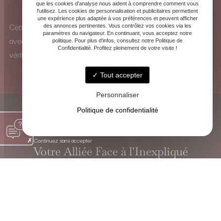
que les cookies d'analyse nous aident à comprendre comment vous
pour identifier les influences et y remédier.
l'utilisez. Les cookies de personnalisation et publicitaires permettent
une expérience plus adaptée à vos préférences et peuvent afficher
Cette vision à 360° me permet d’analyser chaque situation
des annonces pertinentes. Vous contrôlez vos cookies via les
paramètres du navigateur. En continuant, vous acceptez notre
avec une perspective unique et de proposer des solutions
politique. Pour plus d'infos, consultez notre Politique de
Confidentialité. Profitez pleinement de votre visite !
véritablement adaptées.
Tout accepter
Personnaliser
Politique de confidentialité
Continuez sans accepter
Votre Alliée Face à l'Inexpliqué
VOYANTE CHRISTINE