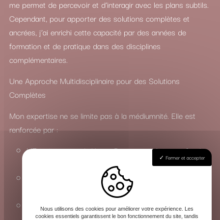
me permet de percevoir et d’interagir avec les plans subtils.
Cependant, pour apporter des solutions complètes et
ancrées, j’ai enrichi cette capacité par des années de
formation et de pratique dans des disciplines
complémentaires.
Une Approche Multidisciplinaire pour des Solutions
Complètes
Mon expertise ne se limite pas à la médiumnité. Elle est
renforcée par :
L’Enseignement du Yoga : Pour une maîtrise profonde
Fermer et accepter
des états de conscience et de l’énergie vitale.
La Connaissance du Chamanisme : Pour travailler avec
les esprits de la nature et les forces invisibles.
La Maîtrise des Arts Occultes : Une compréhension
Nous utilisons des cookies pour améliorer votre expérience. Les
approfondie des rituels, de la magie et de la sorcellerie
cookies essentiels garantissent le bon fonctionnement du site, tandis