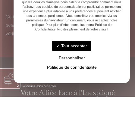
que les cookies d'analyse nous aident à comprendre comment vous
pour identifier les influences et y remédier.
l'utilisez. Les cookies de personnalisation et publicitaires permettent
une expérience plus adaptée à vos préférences et peuvent afficher
Cette vision à 360° me permet d’analyser chaque situation
des annonces pertinentes. Vous contrôlez vos cookies via les
paramètres du navigateur. En continuant, vous acceptez notre
avec une perspective unique et de proposer des solutions
politique. Pour plus d'infos, consultez notre Politique de
Confidentialité. Profitez pleinement de votre visite !
véritablement adaptées.
Tout accepter
Personnaliser
Politique de confidentialité
Continuez sans accepter
Votre Alliée Face à l'Inexpliqué
VOYANTE CHRISTINE