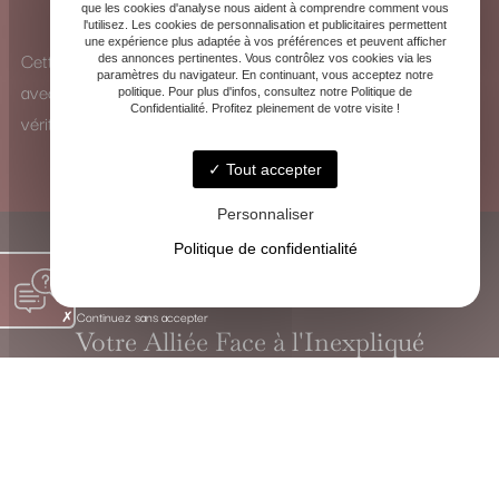
que les cookies d'analyse nous aident à comprendre comment vous
pour identifier les influences et y remédier.
l'utilisez. Les cookies de personnalisation et publicitaires permettent
une expérience plus adaptée à vos préférences et peuvent afficher
Cette vision à 360° me permet d’analyser chaque situation
des annonces pertinentes. Vous contrôlez vos cookies via les
paramètres du navigateur. En continuant, vous acceptez notre
avec une perspective unique et de proposer des solutions
politique. Pour plus d'infos, consultez notre Politique de
Confidentialité. Profitez pleinement de votre visite !
véritablement adaptées.
Tout accepter
Personnaliser
Politique de confidentialité
Continuez sans accepter
Votre Alliée Face à l'Inexpliqué
VOYANTE CHRISTINE