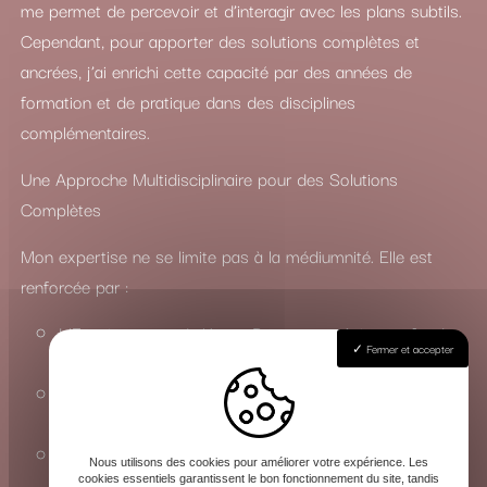
me permet de percevoir et d’interagir avec les plans subtils.
Cependant, pour apporter des solutions complètes et
ancrées, j’ai enrichi cette capacité par des années de
formation et de pratique dans des disciplines
complémentaires.
Une Approche Multidisciplinaire pour des Solutions
Complètes
Mon expertise ne se limite pas à la médiumnité. Elle est
renforcée par :
L’Enseignement du Yoga : Pour une maîtrise profonde
Fermer et accepter
des états de conscience et de l’énergie vitale.
La Connaissance du Chamanisme : Pour travailler avec
les esprits de la nature et les forces invisibles.
La Maîtrise des Arts Occultes : Une compréhension
Nous utilisons des cookies pour améliorer votre expérience. Les
approfondie des rituels, de la magie et de la sorcellerie
cookies essentiels garantissent le bon fonctionnement du site, tandis