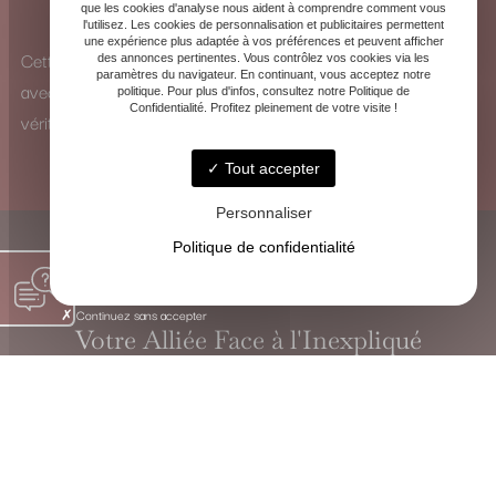
que les cookies d'analyse nous aident à comprendre comment vous
pour identifier les influences et y remédier.
l'utilisez. Les cookies de personnalisation et publicitaires permettent
une expérience plus adaptée à vos préférences et peuvent afficher
Cette vision à 360° me permet d’analyser chaque situation
des annonces pertinentes. Vous contrôlez vos cookies via les
paramètres du navigateur. En continuant, vous acceptez notre
avec une perspective unique et de proposer des solutions
politique. Pour plus d'infos, consultez notre Politique de
Confidentialité. Profitez pleinement de votre visite !
véritablement adaptées.
Tout accepter
Personnaliser
Politique de confidentialité
Continuez sans accepter
Votre Alliée Face à l'Inexpliqué
VOYANTE CHRISTINE