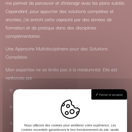
me permet de percevoir et d’interagir avec les plans subtils.
Cependant, pour apporter des solutions complètes et
ancrées, j’ai enrichi cette capacité par des années de
formation et de pratique dans des disciplines
complémentaires.
Une Approche Multidisciplinaire pour des Solutions
Complètes
Mon expertise ne se limite pas à la médiumnité. Elle est
renforcée par :
L’Enseignement du Yoga : Pour une maîtrise profonde
Fermer et accepter
des états de conscience et de l’énergie vitale.
La Connaissance du Chamanisme : Pour travailler avec
les esprits de la nature et les forces invisibles.
La Maîtrise des Arts Occultes : Une compréhension
Nous utilisons des cookies pour améliorer votre expérience. Les
approfondie des rituels, de la magie et de la sorcellerie
cookies essentiels garantissent le bon fonctionnement du site, tandis