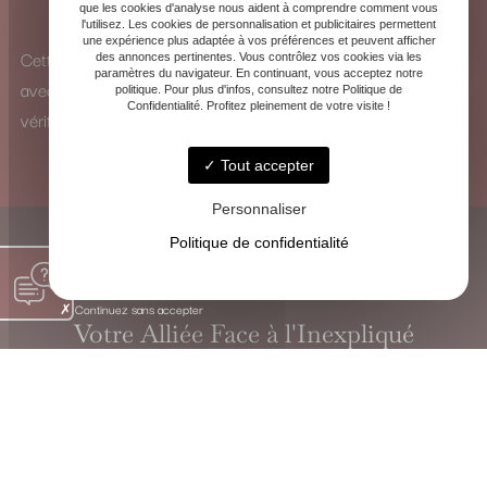
que les cookies d'analyse nous aident à comprendre comment vous
pour identifier les influences et y remédier.
l'utilisez. Les cookies de personnalisation et publicitaires permettent
une expérience plus adaptée à vos préférences et peuvent afficher
Cette vision à 360° me permet d’analyser chaque situation
des annonces pertinentes. Vous contrôlez vos cookies via les
paramètres du navigateur. En continuant, vous acceptez notre
avec une perspective unique et de proposer des solutions
politique. Pour plus d'infos, consultez notre Politique de
Confidentialité. Profitez pleinement de votre visite !
véritablement adaptées.
Tout accepter
Personnaliser
Politique de confidentialité
Continuez sans accepter
Votre Alliée Face à l'Inexpliqué
VOYANTE CHRISTINE