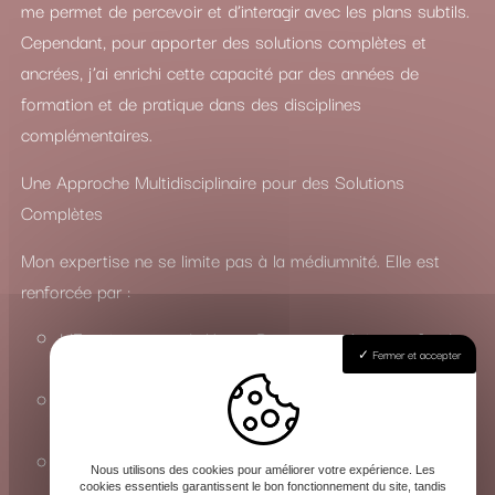
me permet de percevoir et d’interagir avec les plans subtils.
Cependant, pour apporter des solutions complètes et
ancrées, j’ai enrichi cette capacité par des années de
formation et de pratique dans des disciplines
complémentaires.
Une Approche Multidisciplinaire pour des Solutions
Complètes
Mon expertise ne se limite pas à la médiumnité. Elle est
renforcée par :
L’Enseignement du Yoga : Pour une maîtrise profonde
Fermer et accepter
des états de conscience et de l’énergie vitale.
La Connaissance du Chamanisme : Pour travailler avec
les esprits de la nature et les forces invisibles.
La Maîtrise des Arts Occultes : Une compréhension
Nous utilisons des cookies pour améliorer votre expérience. Les
approfondie des rituels, de la magie et de la sorcellerie
cookies essentiels garantissent le bon fonctionnement du site, tandis