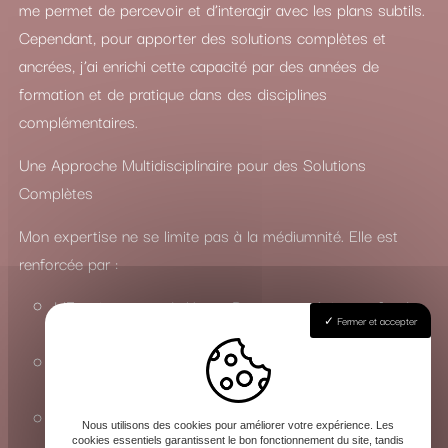
me permet de percevoir et d’interagir avec les plans subtils.
Cependant, pour apporter des solutions complètes et
ancrées, j’ai enrichi cette capacité par des années de
formation et de pratique dans des disciplines
complémentaires.
Une Approche Multidisciplinaire pour des Solutions
Complètes
Mon expertise ne se limite pas à la médiumnité. Elle est
renforcée par :
L’Enseignement du Yoga : Pour une maîtrise profonde
Fermer et accepter
des états de conscience et de l’énergie vitale.
La Connaissance du Chamanisme : Pour travailler avec
les esprits de la nature et les forces invisibles.
La Maîtrise des Arts Occultes : Une compréhension
Nous utilisons des cookies pour améliorer votre expérience. Les
approfondie des rituels, de la magie et de la sorcellerie
cookies essentiels garantissent le bon fonctionnement du site, tandis