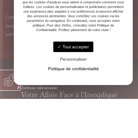
que les cookies d'analyse nous aident à comprendre comment vous
pour identifier les influences et y remédier.
l'utilisez. Les cookies de personnalisation et publicitaires permettent
une expérience plus adaptée à vos préférences et peuvent afficher
Cette vision à 360° me permet d’analyser chaque situation
des annonces pertinentes. Vous contrôlez vos cookies via les
paramètres du navigateur. En continuant, vous acceptez notre
avec une perspective unique et de proposer des solutions
politique. Pour plus d'infos, consultez notre Politique de
Confidentialité. Profitez pleinement de votre visite !
véritablement adaptées.
Tout accepter
Personnaliser
Politique de confidentialité
Continuez sans accepter
Votre Alliée Face à l'Inexpliqué
VOYANTE CHRISTINE