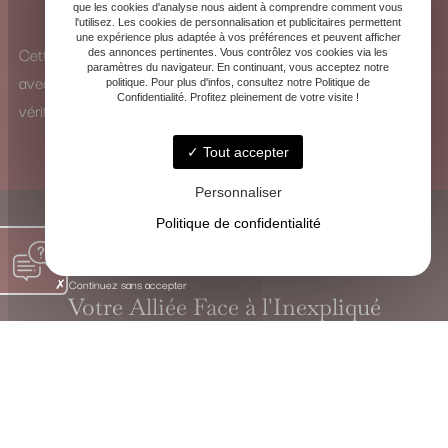
que les cookies d'analyse nous aident à comprendre comment vous
pour identifier les influences et y remédier.
l'utilisez. Les cookies de personnalisation et publicitaires permettent
une expérience plus adaptée à vos préférences et peuvent afficher
Cette vision à 360° me permet d’analyser chaque situation
des annonces pertinentes. Vous contrôlez vos cookies via les
paramètres du navigateur. En continuant, vous acceptez notre
avec une perspective unique et de proposer des solutions
politique. Pour plus d'infos, consultez notre Politique de
Confidentialité. Profitez pleinement de votre visite !
véritablement adaptées.
Tout accepter
Personnaliser
Politique de confidentialité
Continuez sans accepter
Votre Alliée Face à l'Inexpliqué
VOYANTE CHRISTINE