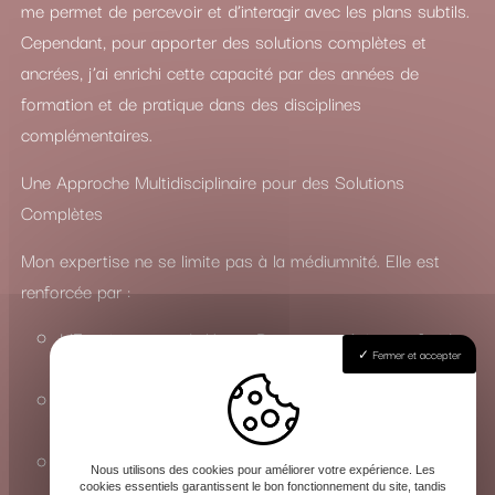
me permet de percevoir et d’interagir avec les plans subtils.
Cependant, pour apporter des solutions complètes et
ancrées, j’ai enrichi cette capacité par des années de
formation et de pratique dans des disciplines
complémentaires.
Une Approche Multidisciplinaire pour des Solutions
Complètes
Mon expertise ne se limite pas à la médiumnité. Elle est
renforcée par :
L’Enseignement du Yoga : Pour une maîtrise profonde
Fermer et accepter
des états de conscience et de l’énergie vitale.
La Connaissance du Chamanisme : Pour travailler avec
les esprits de la nature et les forces invisibles.
La Maîtrise des Arts Occultes : Une compréhension
Nous utilisons des cookies pour améliorer votre expérience. Les
approfondie des rituels, de la magie et de la sorcellerie
cookies essentiels garantissent le bon fonctionnement du site, tandis