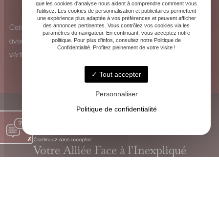
que les cookies d'analyse nous aident à comprendre comment vous
pour identifier les influences et y remédier.
l'utilisez. Les cookies de personnalisation et publicitaires permettent
une expérience plus adaptée à vos préférences et peuvent afficher
Cette vision à 360° me permet d’analyser chaque situation
des annonces pertinentes. Vous contrôlez vos cookies via les
paramètres du navigateur. En continuant, vous acceptez notre
avec une perspective unique et de proposer des solutions
politique. Pour plus d'infos, consultez notre Politique de
Confidentialité. Profitez pleinement de votre visite !
véritablement adaptées.
Tout accepter
Personnaliser
Politique de confidentialité
Continuez sans accepter
Votre Alliée Face à l'Inexpliqué
VOYANTE CHRISTINE