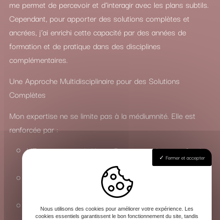
me permet de percevoir et d’interagir avec les plans subtils.
Cependant, pour apporter des solutions complètes et
ancrées, j’ai enrichi cette capacité par des années de
formation et de pratique dans des disciplines
complémentaires.
Une Approche Multidisciplinaire pour des Solutions
Complètes
Mon expertise ne se limite pas à la médiumnité. Elle est
renforcée par :
L’Enseignement du Yoga : Pour une maîtrise profonde
Fermer et accepter
des états de conscience et de l’énergie vitale.
La Connaissance du Chamanisme : Pour travailler avec
les esprits de la nature et les forces invisibles.
La Maîtrise des Arts Occultes : Une compréhension
Nous utilisons des cookies pour améliorer votre expérience. Les
approfondie des rituels, de la magie et de la sorcellerie
cookies essentiels garantissent le bon fonctionnement du site, tandis