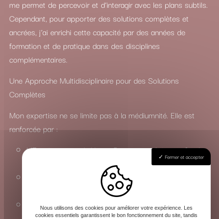
me permet de percevoir et d’interagir avec les plans subtils.
Cependant, pour apporter des solutions complètes et
ancrées, j’ai enrichi cette capacité par des années de
formation et de pratique dans des disciplines
complémentaires.
Une Approche Multidisciplinaire pour des Solutions
Complètes
Mon expertise ne se limite pas à la médiumnité. Elle est
renforcée par :
L’Enseignement du Yoga : Pour une maîtrise profonde
Fermer et accepter
des états de conscience et de l’énergie vitale.
La Connaissance du Chamanisme : Pour travailler avec
les esprits de la nature et les forces invisibles.
La Maîtrise des Arts Occultes : Une compréhension
Nous utilisons des cookies pour améliorer votre expérience. Les
approfondie des rituels, de la magie et de la sorcellerie
cookies essentiels garantissent le bon fonctionnement du site, tandis