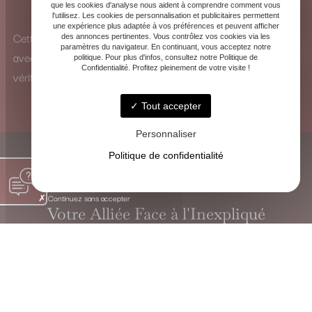
que les cookies d'analyse nous aident à comprendre comment vous
pour identifier les influences et y remédier.
l'utilisez. Les cookies de personnalisation et publicitaires permettent
une expérience plus adaptée à vos préférences et peuvent afficher
Cette vision à 360° me permet d’analyser chaque situation
des annonces pertinentes. Vous contrôlez vos cookies via les
paramètres du navigateur. En continuant, vous acceptez notre
avec une perspective unique et de proposer des solutions
politique. Pour plus d'infos, consultez notre Politique de
Confidentialité. Profitez pleinement de votre visite !
véritablement adaptées.
Tout accepter
Personnaliser
Politique de confidentialité
Continuez sans accepter
Votre Alliée Face à l'Inexpliqué
VOYANTE CHRISTINE