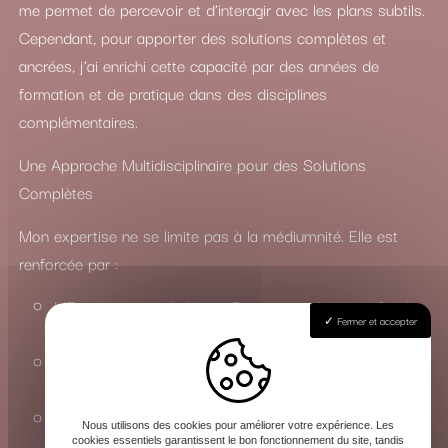
me permet de percevoir et d’interagir avec les plans subtils.
Cependant, pour apporter des solutions complètes et
ancrées, j’ai enrichi cette capacité par des années de
formation et de pratique dans des disciplines
complémentaires.
Une Approche Multidisciplinaire pour des Solutions
Complètes
Mon expertise ne se limite pas à la médiumnité. Elle est
renforcée par :
L’Enseignement du Yoga : Pour une maîtrise profonde
Fermer et accepter
des états de conscience et de l’énergie vitale.
La Connaissance du Chamanisme : Pour travailler avec
les esprits de la nature et les forces invisibles.
La Maîtrise des Arts Occultes : Une compréhension
Nous utilisons des cookies pour améliorer votre expérience. Les
approfondie des rituels, de la magie et de la sorcellerie
cookies essentiels garantissent le bon fonctionnement du site, tandis