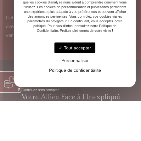
que les cookies d'analyse nous aident à comprendre comment vous
pour identifier les influences et y remédier.
l'utilisez. Les cookies de personnalisation et publicitaires permettent
une expérience plus adaptée à vos préférences et peuvent afficher
Cette vision à 360° me permet d’analyser chaque situation
des annonces pertinentes. Vous contrôlez vos cookies via les
paramètres du navigateur. En continuant, vous acceptez notre
avec une perspective unique et de proposer des solutions
politique. Pour plus d'infos, consultez notre Politique de
Confidentialité. Profitez pleinement de votre visite !
véritablement adaptées.
Tout accepter
Personnaliser
Politique de confidentialité
Continuez sans accepter
Votre Alliée Face à l'Inexpliqué
VOYANTE CHRISTINE