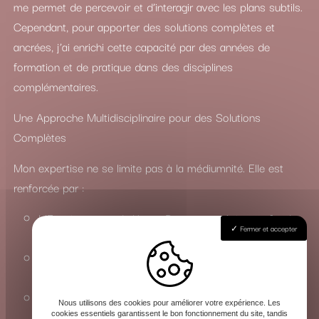
me permet de percevoir et d’interagir avec les plans subtils.
Cependant, pour apporter des solutions complètes et
ancrées, j’ai enrichi cette capacité par des années de
formation et de pratique dans des disciplines
complémentaires.
Une Approche Multidisciplinaire pour des Solutions
Complètes
Mon expertise ne se limite pas à la médiumnité. Elle est
renforcée par :
L’Enseignement du Yoga : Pour une maîtrise profonde
Fermer et accepter
des états de conscience et de l’énergie vitale.
La Connaissance du Chamanisme : Pour travailler avec
les esprits de la nature et les forces invisibles.
La Maîtrise des Arts Occultes : Une compréhension
Nous utilisons des cookies pour améliorer votre expérience. Les
approfondie des rituels, de la magie et de la sorcellerie
cookies essentiels garantissent le bon fonctionnement du site, tandis