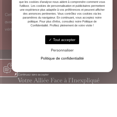
que les cookies d'analyse nous aident à comprendre comment vous
pour identifier les influences et y remédier.
l'utilisez. Les cookies de personnalisation et publicitaires permettent
une expérience plus adaptée à vos préférences et peuvent afficher
Cette vision à 360° me permet d’analyser chaque situation
des annonces pertinentes. Vous contrôlez vos cookies via les
paramètres du navigateur. En continuant, vous acceptez notre
avec une perspective unique et de proposer des solutions
politique. Pour plus d'infos, consultez notre Politique de
Confidentialité. Profitez pleinement de votre visite !
véritablement adaptées.
Tout accepter
Personnaliser
Politique de confidentialité
Continuez sans accepter
Votre Alliée Face à l'Inexpliqué
VOYANTE CHRISTINE