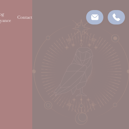
og
Contact
yance