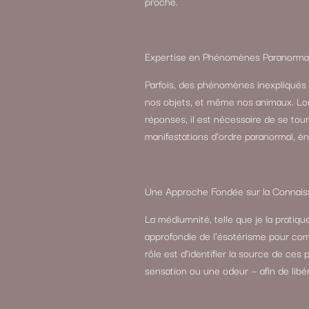
proche.
Expertise en Phénomènes Paranorma
Parfois, des phénomènes inexpliqués t
nos objets, et même nos animaux. Lor
réponses, il est nécessaire de se tou
manifestations d’ordre paranormal, 
Une Approche Fondée sur la Connaiss
La médiumnité, telle que je la pratiqu
approfondie de l’ésotérisme pour com
rôle est d’identifier la source de c
sensation ou une odeur — afin de libér