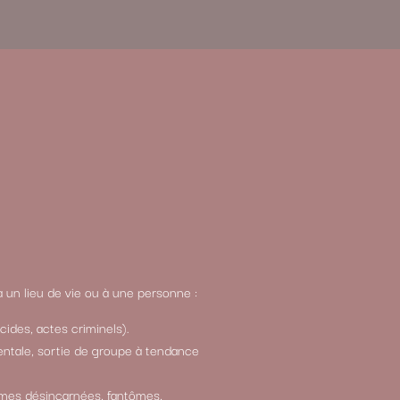
à un lieu de vie ou à une personne :
ides, actes criminels).
ntale, sortie de groupe à tendance
mes désincarnées, fantômes,