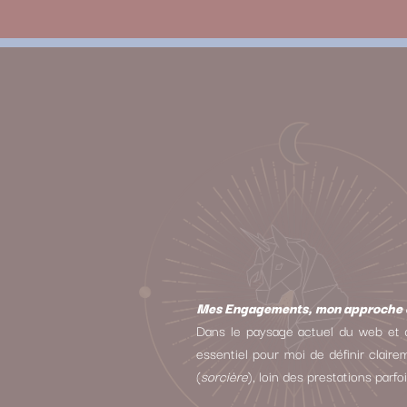
Mes Engagements, mon approche e
Dans le paysage actuel du web et d
essentiel pour moi de définir clair
(
sorcière
), loin des prestations parf