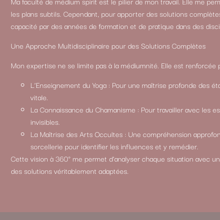
Ma faculté de médium spirit est le pilier de mon travail. Elle me per
les plans subtils. Cependant, pour apporter des solutions complètes 
capacité par des années de formation et de pratique dans des disc
Une Approche Multidisciplinaire pour des Solutions Complètes
Mon expertise ne se limite pas à la médiumnité. Elle est renforcée p
L’Enseignement du Yoga : Pour une maîtrise profonde des éta
vitale.
La Connaissance du Chamanisme : Pour travailler avec les espr
invisibles.
La Maîtrise des Arts Occultes : Une compréhension approfondi
sorcellerie pour identifier les influences et y remédier.
Cette vision à 360° me permet d’analyser chaque situation avec u
des solutions véritablement adaptées.