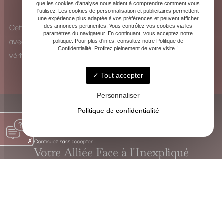
que les cookies d'analyse nous aident à comprendre comment vous
pour identifier les influences et y remédier.
l'utilisez. Les cookies de personnalisation et publicitaires permettent
une expérience plus adaptée à vos préférences et peuvent afficher
Cette vision à 360° me permet d’analyser chaque situation
des annonces pertinentes. Vous contrôlez vos cookies via les
paramètres du navigateur. En continuant, vous acceptez notre
avec une perspective unique et de proposer des solutions
politique. Pour plus d'infos, consultez notre Politique de
Confidentialité. Profitez pleinement de votre visite !
véritablement adaptées.
Tout accepter
Personnaliser
Politique de confidentialité
Continuez sans accepter
Votre Alliée Face à l'Inexpliqué
VOYANTE CHRISTINE