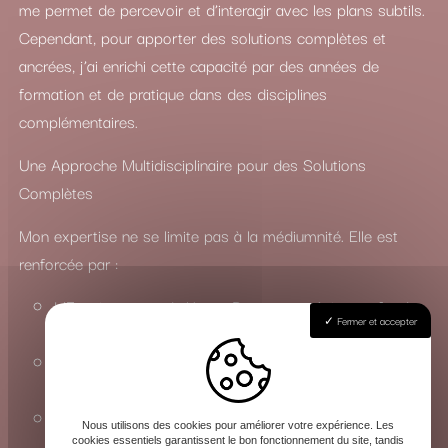
me permet de percevoir et d’interagir avec les plans subtils.
Cependant, pour apporter des solutions complètes et
ancrées, j’ai enrichi cette capacité par des années de
formation et de pratique dans des disciplines
complémentaires.
Une Approche Multidisciplinaire pour des Solutions
Complètes
Mon expertise ne se limite pas à la médiumnité. Elle est
renforcée par :
L’Enseignement du Yoga : Pour une maîtrise profonde
Fermer et accepter
des états de conscience et de l’énergie vitale.
La Connaissance du Chamanisme : Pour travailler avec
les esprits de la nature et les forces invisibles.
La Maîtrise des Arts Occultes : Une compréhension
Nous utilisons des cookies pour améliorer votre expérience. Les
approfondie des rituels, de la magie et de la sorcellerie
cookies essentiels garantissent le bon fonctionnement du site, tandis