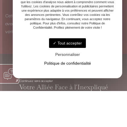
que les cookies d'analyse nous aident à comprendre comment vous
pour identifier les influences et y remédier.
l'utilisez. Les cookies de personnalisation et publicitaires permettent
une expérience plus adaptée à vos préférences et peuvent afficher
Cette vision à 360° me permet d’analyser chaque situation
des annonces pertinentes. Vous contrôlez vos cookies via les
paramètres du navigateur. En continuant, vous acceptez notre
avec une perspective unique et de proposer des solutions
politique. Pour plus d'infos, consultez notre Politique de
Confidentialité. Profitez pleinement de votre visite !
véritablement adaptées.
Tout accepter
Personnaliser
Politique de confidentialité
Continuez sans accepter
Votre Alliée Face à l'Inexpliqué
VOYANTE CHRISTINE