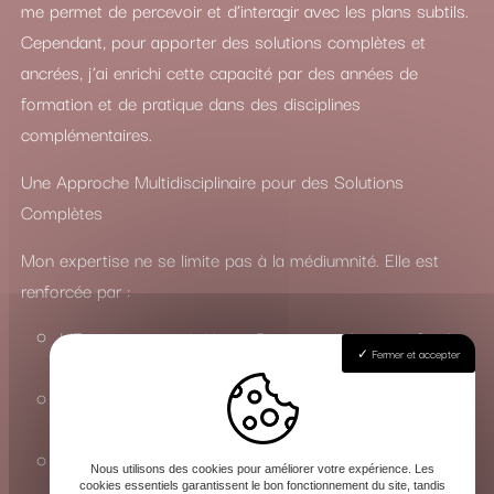
me permet de percevoir et d’interagir avec les plans subtils.
Cependant, pour apporter des solutions complètes et
ancrées, j’ai enrichi cette capacité par des années de
formation et de pratique dans des disciplines
complémentaires.
Une Approche Multidisciplinaire pour des Solutions
Complètes
Mon expertise ne se limite pas à la médiumnité. Elle est
renforcée par :
L’Enseignement du Yoga : Pour une maîtrise profonde
Fermer et accepter
des états de conscience et de l’énergie vitale.
La Connaissance du Chamanisme : Pour travailler avec
les esprits de la nature et les forces invisibles.
La Maîtrise des Arts Occultes : Une compréhension
Nous utilisons des cookies pour améliorer votre expérience. Les
approfondie des rituels, de la magie et de la sorcellerie
cookies essentiels garantissent le bon fonctionnement du site, tandis