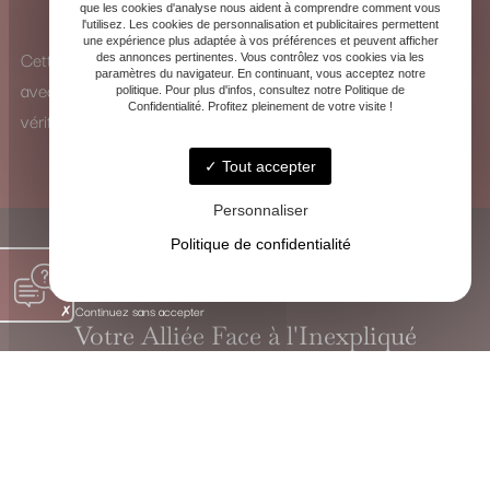
que les cookies d'analyse nous aident à comprendre comment vous
pour identifier les influences et y remédier.
l'utilisez. Les cookies de personnalisation et publicitaires permettent
une expérience plus adaptée à vos préférences et peuvent afficher
Cette vision à 360° me permet d’analyser chaque situation
des annonces pertinentes. Vous contrôlez vos cookies via les
paramètres du navigateur. En continuant, vous acceptez notre
avec une perspective unique et de proposer des solutions
politique. Pour plus d'infos, consultez notre Politique de
Confidentialité. Profitez pleinement de votre visite !
véritablement adaptées.
Tout accepter
Personnaliser
Politique de confidentialité
Continuez sans accepter
Votre Alliée Face à l'Inexpliqué
VOYANTE CHRISTINE