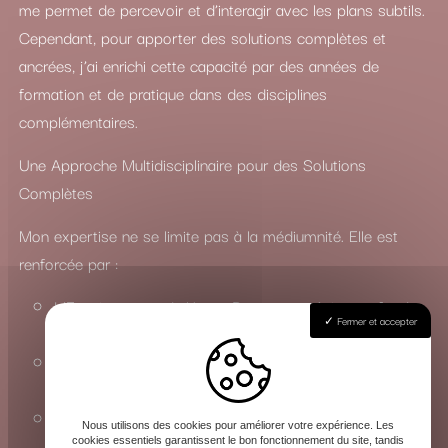
me permet de percevoir et d’interagir avec les plans subtils.
Cependant, pour apporter des solutions complètes et
ancrées, j’ai enrichi cette capacité par des années de
formation et de pratique dans des disciplines
complémentaires.
Une Approche Multidisciplinaire pour des Solutions
Complètes
Mon expertise ne se limite pas à la médiumnité. Elle est
renforcée par :
L’Enseignement du Yoga : Pour une maîtrise profonde
Fermer et accepter
des états de conscience et de l’énergie vitale.
La Connaissance du Chamanisme : Pour travailler avec
les esprits de la nature et les forces invisibles.
La Maîtrise des Arts Occultes : Une compréhension
Nous utilisons des cookies pour améliorer votre expérience. Les
approfondie des rituels, de la magie et de la sorcellerie
cookies essentiels garantissent le bon fonctionnement du site, tandis