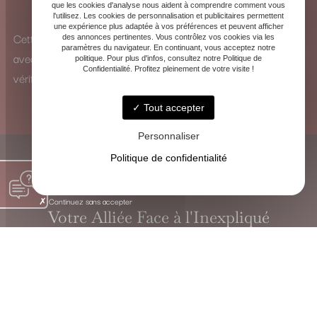
que les cookies d'analyse nous aident à comprendre comment vous
pour identifier les influences et y remédier.
l'utilisez. Les cookies de personnalisation et publicitaires permettent
une expérience plus adaptée à vos préférences et peuvent afficher
Cette vision à 360° me permet d’analyser chaque situation
des annonces pertinentes. Vous contrôlez vos cookies via les
paramètres du navigateur. En continuant, vous acceptez notre
avec une perspective unique et de proposer des solutions
politique. Pour plus d'infos, consultez notre Politique de
Confidentialité. Profitez pleinement de votre visite !
véritablement adaptées.
Tout accepter
Personnaliser
Politique de confidentialité
Continuez sans accepter
Votre Alliée Face à l'Inexpliqué
VOYANTE CHRISTINE