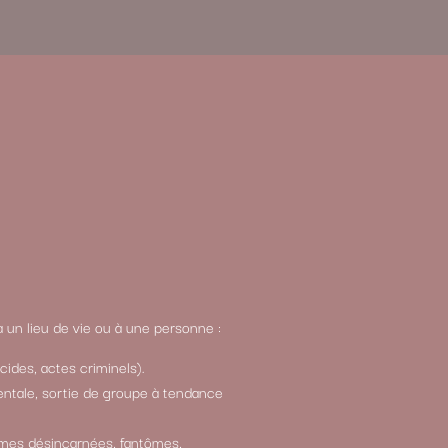
à un lieu de vie ou à une personne :
ides, actes criminels).
ntale, sortie de groupe à tendance
mes désincarnées, fantômes,