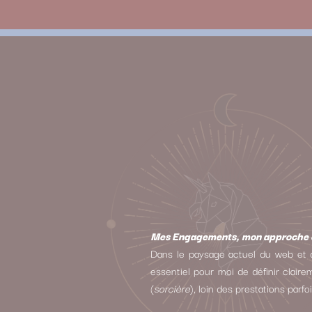
Mes Engagements, mon approche e
Dans le paysage actuel du web et d
essentiel pour moi de définir clair
(
sorcière
), loin des prestations parf