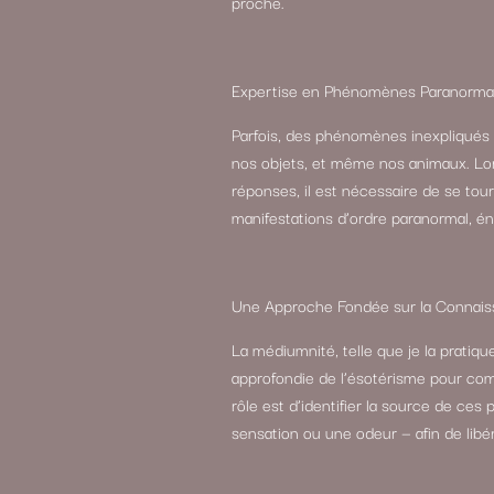
proche.
Expertise en Phénomènes Paranorma
Parfois, des phénomènes inexpliqués t
nos objets, et même nos animaux. Lor
réponses, il est nécessaire de se tou
manifestations d’ordre paranormal, 
Une Approche Fondée sur la Connaiss
La médiumnité, telle que je la pratiqu
approfondie de l’ésotérisme pour com
rôle est d’identifier la source de c
sensation ou une odeur — afin de libér