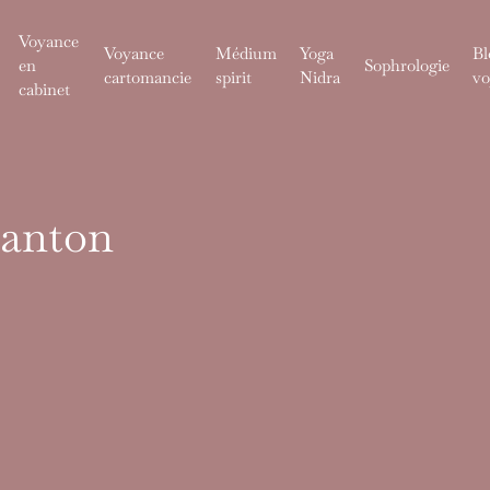
Voyance
Voyance
Médium
Yoga
Bl
en
Sophrologie
cartomancie
spirit
Nidra
vo
cabinet
Lanton