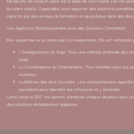
Ma faculté de médium spirit est le pilier de mon travail. Elle me per
les plans subtils. Cependant, pour apporter des solutions complètes 
capacité par des années de formation et de pratique dans des disc
Une Approche Multidisciplinaire pour des Solutions Complètes
Mon expertise ne se limite pas à la médiumnité. Elle est renforcée p
L’Enseignement du Yoga : Pour une maîtrise profonde des éta
vitale.
La Connaissance du Chamanisme : Pour travailler avec les espr
invisibles.
La Maîtrise des Arts Occultes : Une compréhension approfondi
sorcellerie pour identifier les influences et y remédier.
Cette vision à 360° me permet d’analyser chaque situation avec u
des solutions véritablement adaptées.