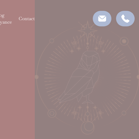
og
Contact
yance