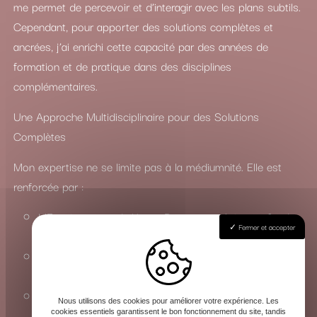
me permet de percevoir et d’interagir avec les plans subtils.
Cependant, pour apporter des solutions complètes et
ancrées, j’ai enrichi cette capacité par des années de
formation et de pratique dans des disciplines
complémentaires.
Une Approche Multidisciplinaire pour des Solutions
Complètes
Mon expertise ne se limite pas à la médiumnité. Elle est
renforcée par :
L’Enseignement du Yoga : Pour une maîtrise profonde
Fermer et accepter
des états de conscience et de l’énergie vitale.
La Connaissance du Chamanisme : Pour travailler avec
les esprits de la nature et les forces invisibles.
La Maîtrise des Arts Occultes : Une compréhension
Nous utilisons des cookies pour améliorer votre expérience. Les
approfondie des rituels, de la magie et de la sorcellerie
cookies essentiels garantissent le bon fonctionnement du site, tandis