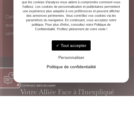
que les cookies d'analyse nous aident à comprendre comment vous
pour identifier les influences et y remédier.
l'utilisez. Les cookies de personnalisation et publicitaires permettent
une expérience plus adaptée à vos préférences et peuvent afficher
Cette vision à 360° me permet d’analyser chaque situation
des annonces pertinentes. Vous contrôlez vos cookies via les
paramètres du navigateur. En continuant, vous acceptez notre
avec une perspective unique et de proposer des solutions
politique. Pour plus d'infos, consultez notre Politique de
Confidentialité. Profitez pleinement de votre visite !
véritablement adaptées.
Tout accepter
Personnaliser
Politique de confidentialité
Continuez sans accepter
Votre Alliée Face à l'Inexpliqué
VOYANTE CHRISTINE