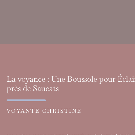
La voyance : Une Boussole pour Écla
près de Saucats
VOYANTE CHRISTINE
La vie est un chemin parsemé de carrefours, de doutes et de déci