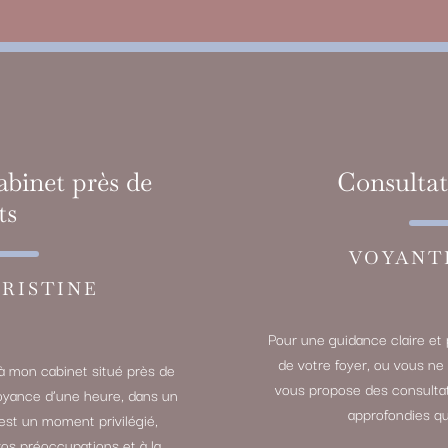
abinet près de
Consultat
ts
VOYANT
RISTINE
Pour une guidance claire et 
de votre foyer, ou vous ne
à mon cabinet situé près de
vous propose des consultat
oyance d’une heure, dans un
approfondies qu
’est un moment privilégié,
vos préoccupations et à la