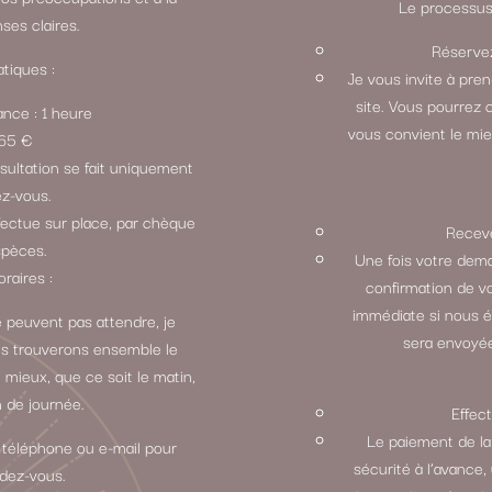
Le processus 
ses claires.
Réservez
tiques :
Je vous invite à pre
site. Vous pourrez 
ance : 1 heure
vous convient le mie
: 65 €
sultation se fait uniquement
ez-vous.
fectue sur place, par chèque
Receve
spèces.
Une fois votre dem
oraires :
confirmation de v
immédiate si nous 
 peuvent pas attendre, je
sera envoyée
ous trouverons ensemble le
 mieux, que ce soit le matin,
n de journée.
Effec
Le paiement de la
 téléphone ou e-mail pour
sécurité à l’avance,
ndez-vous.