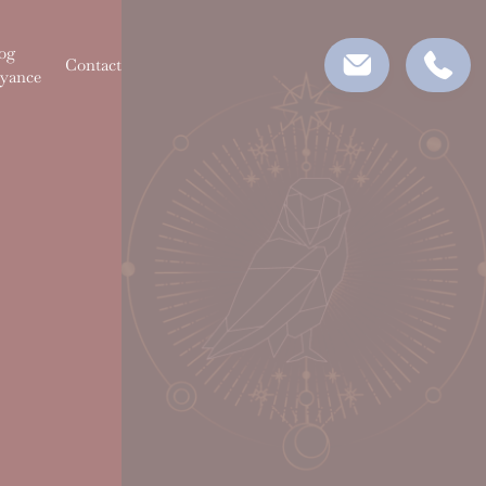
og
Contact
yance