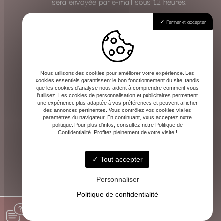
sera envoyée par e-mail sous 12 heures.
Fermer et accepter
Effectuez votre règlement
Le paiement de la consultation s’effectue
en toute sécurité à l’avance, une fois le
Nous utilisons des cookies pour améliorer votre expérience. Les
rendez-vous validé. Les instructions de
cookies essentiels garantissent le bon fonctionnement du site, tandis
que les cookies d'analyse nous aident à comprendre comment vous
paiement vous seront communiquées avec
l'utilisez. Les cookies de personnalisation et publicitaires permettent
la confirmation.
une expérience plus adaptée à vos préférences et peuvent afficher
des annonces pertinentes. Vous contrôlez vos cookies via les
Cette méthode vous garantit la même qualité
paramètres du navigateur. En continuant, vous acceptez notre
politique. Pour plus d'infos, consultez notre Politique de
d’écoute et de guidance, où que vous soyez.
Confidentialité. Profitez pleinement de votre visite !
Tout accepter
Personnaliser
Politique de confidentialité