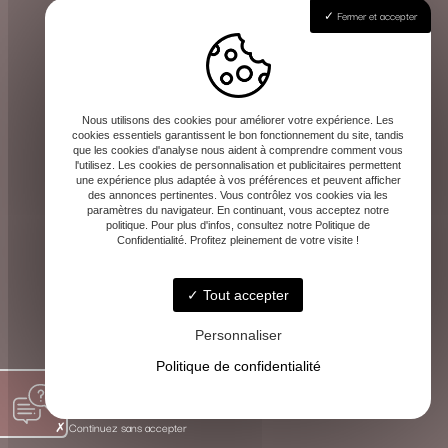
Fermer et accepter
Effectuez votre règlement
Le paiement de la consultation s’effectue
en toute sécurité à l’avance, une fois le
rendez-vous validé. Les instructions de
Nous utilisons des cookies pour améliorer votre expérience. Les
paiement vous seront communiquées avec
cookies essentiels garantissent le bon fonctionnement du site, tandis
que les cookies d'analyse nous aident à comprendre comment vous
la confirmation.
l'utilisez. Les cookies de personnalisation et publicitaires permettent
une expérience plus adaptée à vos préférences et peuvent afficher
Cette méthode vous garantit la même qualité
des annonces pertinentes. Vous contrôlez vos cookies via les
paramètres du navigateur. En continuant, vous acceptez notre
d’écoute et de guidance, où que vous soyez.
politique. Pour plus d'infos, consultez notre Politique de
Confidentialité. Profitez pleinement de votre visite !
Tout accepter
Personnaliser
Politique de confidentialité
Continuez sans accepter