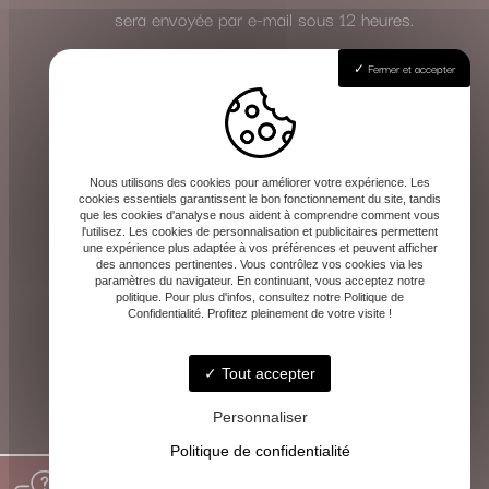
sera envoyée par e-mail sous 12 heures.
Fermer et accepter
Effectuez votre règlement
Le paiement de la consultation s’effectue
en toute sécurité à l’avance, une fois le
rendez-vous validé. Les instructions de
Nous utilisons des cookies pour améliorer votre expérience. Les
cookies essentiels garantissent le bon fonctionnement du site, tandis
paiement vous seront communiquées avec
que les cookies d'analyse nous aident à comprendre comment vous
l'utilisez. Les cookies de personnalisation et publicitaires permettent
la confirmation.
une expérience plus adaptée à vos préférences et peuvent afficher
des annonces pertinentes. Vous contrôlez vos cookies via les
Cette méthode vous garantit la même qualité
paramètres du navigateur. En continuant, vous acceptez notre
politique. Pour plus d'infos, consultez notre Politique de
d’écoute et de guidance, où que vous soyez.
Confidentialité. Profitez pleinement de votre visite !
Tout accepter
Personnaliser
Politique de confidentialité