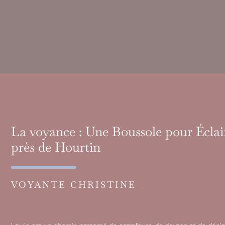
La voyance : Une Boussole pour Écla
près de Hourtin
VOYANTE CHRISTINE
La vie est un chemin parsemé de carrefours, de doutes et de déci