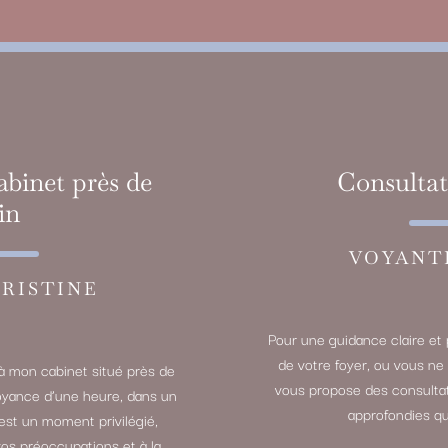
abinet près de
Consultat
in
VOYANT
RISTINE
Pour une guidance claire et 
de votre foyer, ou vous ne
à mon cabinet situé près de
vous propose des consultat
oyance d’une heure, dans un
approfondies qu
’est un moment privilégié,
vos préoccupations et à la