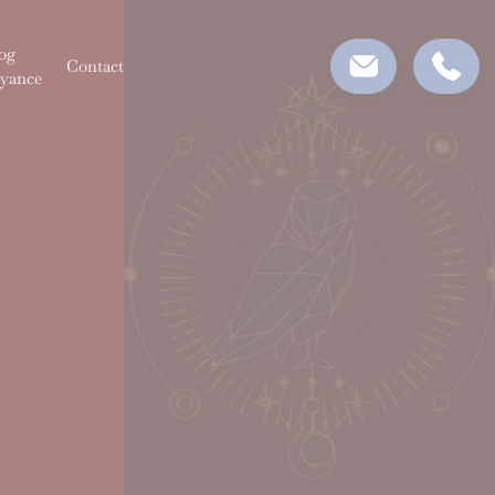
og
Contact
yance