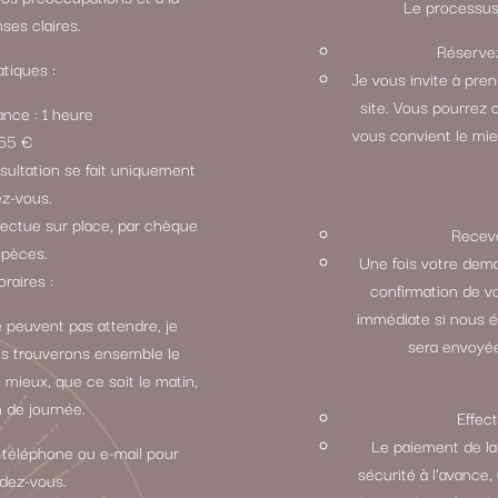
Le processus 
ses claires.
Réservez
tiques :
Je vous invite à pre
site. Vous pourrez 
ance : 1 heure
vous convient le mie
: 65 €
sultation se fait uniquement
ez-vous.
fectue sur place, par chèque
Receve
spèces.
Une fois votre dem
oraires :
confirmation de v
immédiate si nous 
 peuvent pas attendre, je
sera envoyée
ous trouverons ensemble le
 mieux, que ce soit le matin,
n de journée.
Effec
Le paiement de la
 téléphone ou e-mail pour
sécurité à l’avance,
ndez-vous.