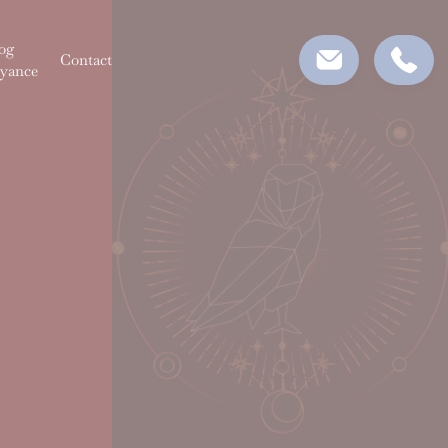
og
Contact
yance