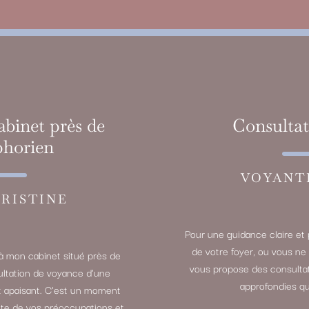
abinet près de
Consultat
phorien
VOYANT
RISTINE
Pour une guidance claire et 
de votre foyer, ou vous ne
à mon cabinet situé près de
vous propose des consultat
ltation de voyance d’une
approfondies qu
et apaisant. C’est un moment
oute de vos préoccupations et