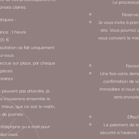
Le processus 
onses claires.
Réservez
tiques :
Je vous invite à pre
site. Vous pourrez 
ance : 1 heure
vous convient le mie
: 65 €
sultation se fait uniquement
ez-vous.
fectue sur place, par chèque
Receve
spèces.
Une fois votre dem
oraires :
confirmation de v
immédiate si nous 
 peuvent pas attendre, je
sera envoyée
ous trouverons ensemble le
 mieux, que ce soit le matin,
n de journée.
Effec
Le paiement de la
 téléphone ou e-mail pour
sécurité à l’avance,
ndez-vous.