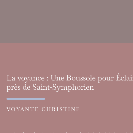
La voyance : Une Boussole pour Écla
près de Saint-Symphorien
VOYANTE CHRISTINE
La vie est un chemin parsemé de carrefours, de doutes et de déci