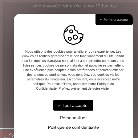
sera envoyée par e-mail sous 12 heures.
Fermer et accepter
Effectuez votre règlement
Le paiement de la consultation s’effectue
en toute sécurité à l’avance, une fois le
rendez-vous validé. Les instructions de
Nous utilisons des cookies pour améliorer votre expérience. Les
cookies essentiels garantissent le bon fonctionnement du site, tandis
paiement vous seront communiquées avec
que les cookies d'analyse nous aident à comprendre comment vous
l'utilisez. Les cookies de personnalisation et publicitaires permettent
la confirmation.
une expérience plus adaptée à vos préférences et peuvent afficher
des annonces pertinentes. Vous contrôlez vos cookies via les
Cette méthode vous garantit la même qualité
paramètres du navigateur. En continuant, vous acceptez notre
politique. Pour plus d'infos, consultez notre Politique de
d’écoute et de guidance, où que vous soyez.
Confidentialité. Profitez pleinement de votre visite !
Tout accepter
Personnaliser
Politique de confidentialité