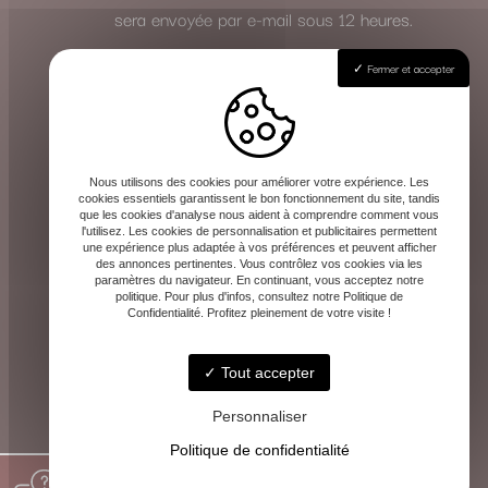
sera envoyée par e-mail sous 12 heures.
Fermer et accepter
Effectuez votre règlement
Le paiement de la consultation s’effectue
en toute sécurité à l’avance, une fois le
rendez-vous validé. Les instructions de
Nous utilisons des cookies pour améliorer votre expérience. Les
cookies essentiels garantissent le bon fonctionnement du site, tandis
paiement vous seront communiquées avec
que les cookies d'analyse nous aident à comprendre comment vous
l'utilisez. Les cookies de personnalisation et publicitaires permettent
la confirmation.
une expérience plus adaptée à vos préférences et peuvent afficher
des annonces pertinentes. Vous contrôlez vos cookies via les
Cette méthode vous garantit la même qualité
paramètres du navigateur. En continuant, vous acceptez notre
politique. Pour plus d'infos, consultez notre Politique de
d’écoute et de guidance, où que vous soyez.
Confidentialité. Profitez pleinement de votre visite !
Tout accepter
Personnaliser
Politique de confidentialité