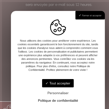
sera envoyée par e-mail sous 12 heures.
Fermer et accepter
Effectuez votre règlement
Le paiement de la consultation s’effectue
en toute sécurité à l’avance, une fois le
rendez-vous validé. Les instructions de
Nous utilisons des cookies pour améliorer votre expérience. Les
cookies essentiels garantissent le bon fonctionnement du site, tandis
paiement vous seront communiquées avec
que les cookies d'analyse nous aident à comprendre comment vous
l'utilisez. Les cookies de personnalisation et publicitaires permettent
la confirmation.
une expérience plus adaptée à vos préférences et peuvent afficher
des annonces pertinentes. Vous contrôlez vos cookies via les
Cette méthode vous garantit la même qualité
paramètres du navigateur. En continuant, vous acceptez notre
politique. Pour plus d'infos, consultez notre Politique de
d’écoute et de guidance, où que vous soyez.
Confidentialité. Profitez pleinement de votre visite !
Tout accepter
Personnaliser
Politique de confidentialité