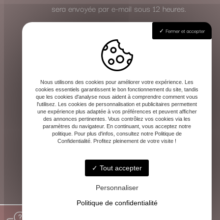
sera envoyée par e-mail sous 12 heures.
Fermer et accepter
Effectuez votre règlement
Le paiement de la consultation s’effectue
en toute sécurité à l’avance, une fois le
rendez-vous validé. Les instructions de
Nous utilisons des cookies pour améliorer votre expérience. Les
cookies essentiels garantissent le bon fonctionnement du site, tandis
paiement vous seront communiquées avec
que les cookies d'analyse nous aident à comprendre comment vous
l'utilisez. Les cookies de personnalisation et publicitaires permettent
la confirmation.
une expérience plus adaptée à vos préférences et peuvent afficher
des annonces pertinentes. Vous contrôlez vos cookies via les
Cette méthode vous garantit la même qualité
paramètres du navigateur. En continuant, vous acceptez notre
politique. Pour plus d'infos, consultez notre Politique de
d’écoute et de guidance, où que vous soyez.
Confidentialité. Profitez pleinement de votre visite !
Tout accepter
Personnaliser
Politique de confidentialité