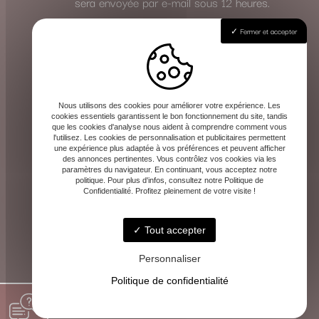
sera envoyée par e-mail sous 12 heures.
Fermer et accepter
Effectuez votre règlement
Le paiement de la consultation s’effectue
en toute sécurité à l’avance, une fois le
Nous utilisons des cookies pour améliorer votre expérience. Les
rendez-vous validé. Les instructions de
cookies essentiels garantissent le bon fonctionnement du site, tandis
que les cookies d'analyse nous aident à comprendre comment vous
paiement vous seront communiquées avec
l'utilisez. Les cookies de personnalisation et publicitaires permettent
la confirmation.
une expérience plus adaptée à vos préférences et peuvent afficher
des annonces pertinentes. Vous contrôlez vos cookies via les
Cette méthode vous garantit la même qualité
paramètres du navigateur. En continuant, vous acceptez notre
politique. Pour plus d'infos, consultez notre Politique de
d’écoute et de guidance, où que vous soyez.
Confidentialité. Profitez pleinement de votre visite !
Tout accepter
Personnaliser
Politique de confidentialité