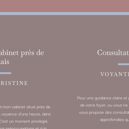
abinet près de
Consultat
ais
VOYANT
RISTINE
Pour une guidance claire et 
de votre foyer, ou vous ne
à mon cabinet situé près de
vous propose des consultat
e voyance d’une heure, dans
approfondies qu
C’est un moment privilégié,
vos préoccupations et à la