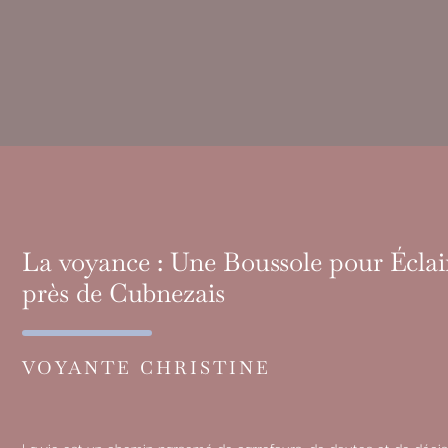
La voyance : Une Boussole pour Écla
près de Cubnezais
VOYANTE CHRISTINE
La vie est un chemin parsemé de carrefours, de doutes et de déci