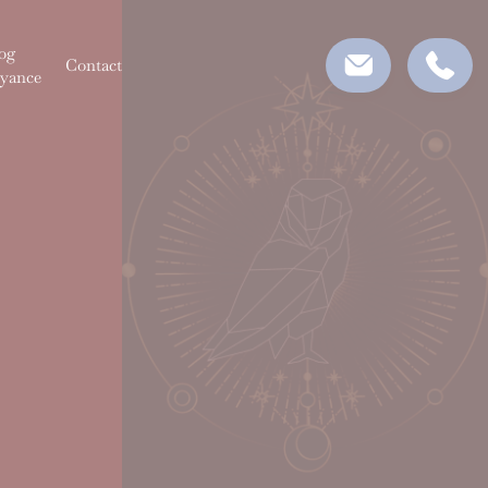
og
Contact
yance