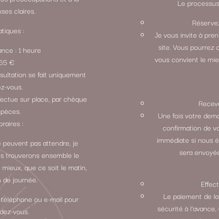
Le processus 
ses claires.
Réservez
tiques :
Je vous invite à pre
site. Vous pourrez 
ance : 1 heure
vous convient le mie
: 65 €
sultation se fait uniquement
ez-vous.
fectue sur place, par chèque
Receve
spèces.
Une fois votre dem
oraires :
confirmation de v
immédiate si nous 
 peuvent pas attendre, je
sera envoyée
ous trouverons ensemble le
 mieux, que ce soit le matin,
n de journée.
Effec
Le paiement de la
 téléphone ou e-mail pour
sécurité à l’avance,
ndez-vous.