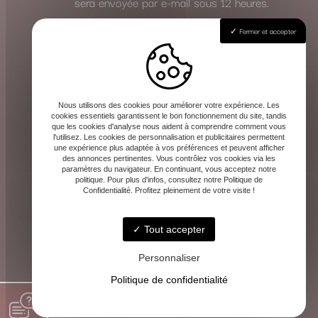
sera envoyée par e-mail sous 12 heures.
Fermer et accepter
Effectuez votre règlement
Le paiement de la consultation s’effectue
en toute sécurité à l’avance, une fois le
Nous utilisons des cookies pour améliorer votre expérience. Les
rendez-vous validé. Les instructions de
cookies essentiels garantissent le bon fonctionnement du site, tandis
que les cookies d'analyse nous aident à comprendre comment vous
paiement vous seront communiquées avec
l'utilisez. Les cookies de personnalisation et publicitaires permettent
la confirmation.
une expérience plus adaptée à vos préférences et peuvent afficher
des annonces pertinentes. Vous contrôlez vos cookies via les
Cette méthode vous garantit la même qualité
paramètres du navigateur. En continuant, vous acceptez notre
politique. Pour plus d'infos, consultez notre Politique de
d’écoute et de guidance, où que vous soyez.
Confidentialité. Profitez pleinement de votre visite !
Tout accepter
Personnaliser
Politique de confidentialité