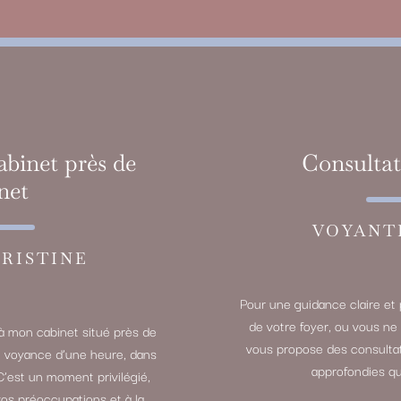
abinet près de
Consultat
net
VOYANT
RISTINE
Pour une guidance claire et 
de votre foyer, ou vous ne
à mon cabinet situé près de
vous propose des consultat
e voyance d’une heure, dans
approfondies qu
C’est un moment privilégié,
vos préoccupations et à la