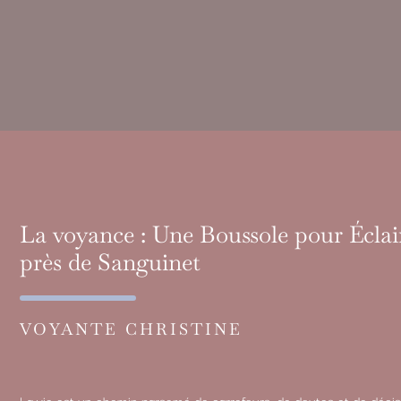
La voyance : Une Boussole pour Écla
près de Sanguinet
VOYANTE CHRISTINE
La vie est un chemin parsemé de carrefours, de doutes et de déci