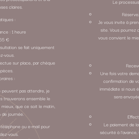
Le processus 
ses claires.
Réservez
tiques :
Je vous invite à pre
site. Vous pourrez 
ance : 1 heure
vous convient le mie
: 65 €
sultation se fait uniquement
ez-vous.
fectue sur place, par chèque
Receve
spèces.
Une fois votre dem
oraires :
confirmation de v
immédiate si nous 
 peuvent pas attendre, je
sera envoyée
ous trouverons ensemble le
 mieux, que ce soit le matin,
n de journée.
Effec
Le paiement de la
 téléphone ou e-mail pour
sécurité à l’avance,
ndez-vous.