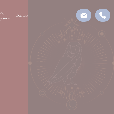
og
Contact
yance