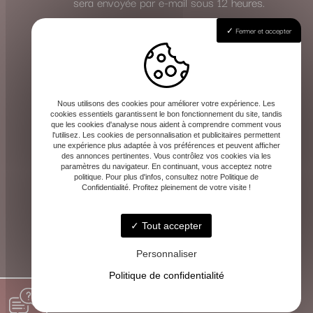
sera envoyée par e-mail sous 12 heures.
Fermer et accepter
Effectuez votre règlement
Le paiement de la consultation s’effectue
en toute sécurité à l’avance, une fois le
Nous utilisons des cookies pour améliorer votre expérience. Les
rendez-vous validé. Les instructions de
cookies essentiels garantissent le bon fonctionnement du site, tandis
que les cookies d'analyse nous aident à comprendre comment vous
paiement vous seront communiquées avec
l'utilisez. Les cookies de personnalisation et publicitaires permettent
la confirmation.
une expérience plus adaptée à vos préférences et peuvent afficher
des annonces pertinentes. Vous contrôlez vos cookies via les
Cette méthode vous garantit la même qualité
paramètres du navigateur. En continuant, vous acceptez notre
politique. Pour plus d'infos, consultez notre Politique de
d’écoute et de guidance, où que vous soyez.
Confidentialité. Profitez pleinement de votre visite !
Tout accepter
Personnaliser
Politique de confidentialité