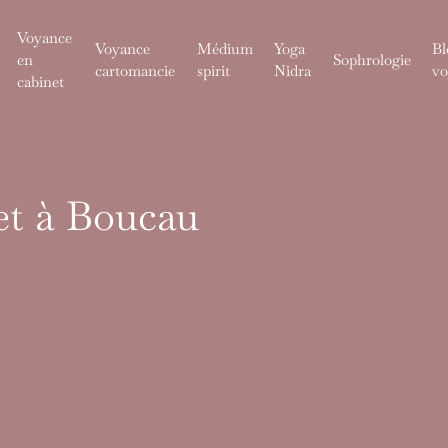
Voyance
Voyance
Médium
Yoga
Bl
en
Sophrologie
cartomancie
spirit
Nidra
vo
cabinet
et à Boucau