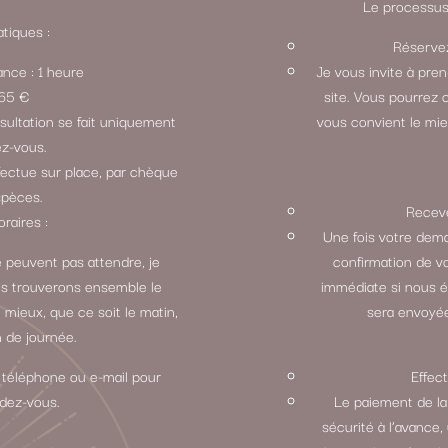
Le processus 
tiques :
Réservez
ance : 1 heure
Je vous invite à pre
: 65 €
site. Vous pourrez 
sultation se fait uniquement
vous convient le mie
ez-vous.
fectue sur place, par chèque
spèces.
Receve
oraires :
Une fois votre dem
 peuvent pas attendre, je
confirmation de v
ous trouverons ensemble le
immédiate si nous 
 mieux, que ce soit le matin,
sera envoyée
n de journée.
 téléphone ou e-mail pour
Effec
ndez-vous.
Le paiement de la
sécurité à l’avance,