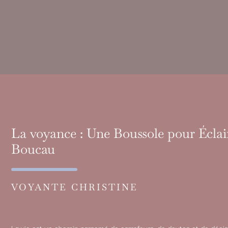
La voyance : Une Boussole pour Écla
Boucau
VOYANTE CHRISTINE
La vie est un chemin parsemé de carrefours, de doutes et de déci