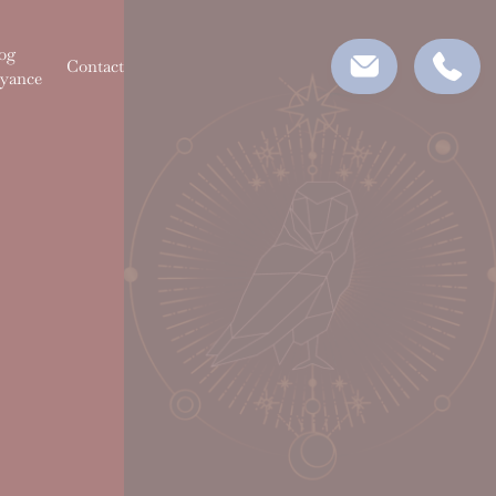
og
Contact
yance