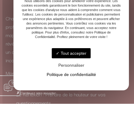
Nous utilisons des cookies pour améliorer votre expérience. Les
cookies essentiels garantissent le bon fonctionnement du site, tandis
que les cookies d'analyse nous aident à comprendre comment vous
l'utilisez. Les cookies de personnalisation et publicitaires permettent
Chaque consultation est une exploration intérieure
une expérience plus adaptée à vos préférences et peuvent afficher
des annonces pertinentes. Vous contrôlez vos cookies via les
profonde. Que ce soit à travers la puissance des arcanes
paramètres du navigateur. En continuant, vous acceptez notre
politique. Pour plus d'infos, consultez notre Politique de
majeurs ou la subtilité des arcanes mineurs, les cartes se
Confidentialité. Profitez pleinement de votre visite !
révèlent comme de véritables guides. Elles ne dictent pas
un avenir figé, mais ouvrent un dialogue avec votre
Tout accepter
inconscient.
Personnaliser
Mon rôle est de traduire leur langage symbolique pour vous
Politique de confidentialité
inviter à :
Continuez sans accepter
La Réflexion : Prendre de la hauteur sur vos
questionnements.
La Guérison : Mettre en lumière et apaiser les
blocages intérieurs.
La Transformation : Activer les ressources nécessaires