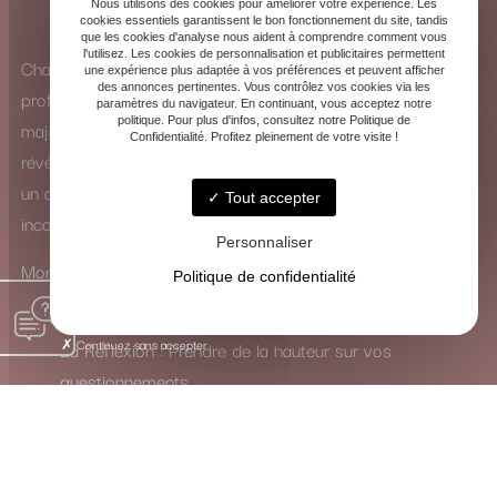
Nous utilisons des cookies pour améliorer votre expérience. Les
cookies essentiels garantissent le bon fonctionnement du site, tandis
que les cookies d'analyse nous aident à comprendre comment vous
l'utilisez. Les cookies de personnalisation et publicitaires permettent
Chaque consultation est une exploration intérieure
une expérience plus adaptée à vos préférences et peuvent afficher
des annonces pertinentes. Vous contrôlez vos cookies via les
profonde. Que ce soit à travers la puissance des arcanes
paramètres du navigateur. En continuant, vous acceptez notre
politique. Pour plus d'infos, consultez notre Politique de
majeurs ou la subtilité des arcanes mineurs, les cartes se
Confidentialité. Profitez pleinement de votre visite !
révèlent comme de véritables guides. Elles ne dictent pas
un avenir figé, mais ouvrent un dialogue avec votre
Tout accepter
inconscient.
Personnaliser
Mon rôle est de traduire leur langage symbolique pour vous
Politique de confidentialité
inviter à :
Continuez sans accepter
La Réflexion : Prendre de la hauteur sur vos
questionnements.
La Guérison : Mettre en lumière et apaiser les
blocages intérieurs.
La Transformation : Activer les ressources nécessaires