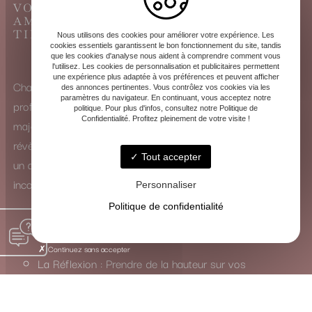
VOYANCE CARTOMANCIE À
AMBARÈS-ET-LAGRAVE, LE GRAND
TIRAGE DU TAROT DE MARSEILLE
Nous utilisons des cookies pour améliorer votre expérience. Les
cookies essentiels garantissent le bon fonctionnement du site, tandis
que les cookies d'analyse nous aident à comprendre comment vous
l'utilisez. Les cookies de personnalisation et publicitaires permettent
une expérience plus adaptée à vos préférences et peuvent afficher
Chaque consultation est une exploration intérieure
des annonces pertinentes. Vous contrôlez vos cookies via les
paramètres du navigateur. En continuant, vous acceptez notre
profonde. Que ce soit à travers la puissance des arcanes
politique. Pour plus d'infos, consultez notre Politique de
Confidentialité. Profitez pleinement de votre visite !
majeurs ou la subtilité des arcanes mineurs, les cartes se
révèlent comme de véritables guides. Elles ne dictent pas
Tout accepter
un avenir figé, mais ouvrent un dialogue avec votre
inconscient.
Personnaliser
Politique de confidentialité
Mon rôle est de traduire leur langage symbolique pour vous
inviter à :
Continuez sans accepter
La Réflexion : Prendre de la hauteur sur vos
questionnements.
La Guérison : Mettre en lumière et apaiser les