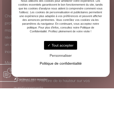
Nous utilisons des cookies pour améliorer votre expérience. Les
cookies essentiels garantissent le bon fonctionnement du site, tandis
que les cookies d'analyse nous aident à comprendre comment vous
l'utilisez. Les cookies de personnalisation et publicitaires permettent
Chaque consultation est une exploration intérieure
une expérience plus adaptée à vos préférences et peuvent afficher
des annonces pertinentes. Vous contrôlez vos cookies via les
profonde. Que ce soit à travers la puissance des arcanes
paramètres du navigateur. En continuant, vous acceptez notre
politique. Pour plus d'infos, consultez notre Politique de
majeurs ou la subtilité des arcanes mineurs, les cartes se
Confidentialité. Profitez pleinement de votre visite !
révèlent comme de véritables guides. Elles ne dictent pas
un avenir figé, mais ouvrent un dialogue avec votre
Tout accepter
inconscient.
Personnaliser
Mon rôle est de traduire leur langage symbolique pour vous
Politique de confidentialité
inviter à :
Continuez sans accepter
La Réflexion : Prendre de la hauteur sur vos
questionnements.
La Guérison : Mettre en lumière et apaiser les
blocages intérieurs.
La Transformation : Activer les ressources nécessaires