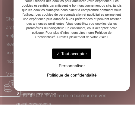
Nous utilisons des cookies pour améliorer votre expérience. Les
cookies essentiels garantissent le bon fonctionnement du site, tandis
que les cookies d'analyse nous aident à comprendre comment vous
l'utilisez. Les cookies de personnalisation et publicitaires permettent
Chaque consultation est une exploration intérieure
une expérience plus adaptée à vos préférences et peuvent afficher
des annonces pertinentes. Vous contrôlez vos cookies via les
profonde. Que ce soit à travers la puissance des arcanes
paramètres du navigateur. En continuant, vous acceptez notre
politique. Pour plus d'infos, consultez notre Politique de
majeurs ou la subtilité des arcanes mineurs, les cartes se
Confidentialité. Profitez pleinement de votre visite !
révèlent comme de véritables guides. Elles ne dictent pas
un avenir figé, mais ouvrent un dialogue avec votre
Tout accepter
inconscient.
Personnaliser
Mon rôle est de traduire leur langage symbolique pour vous
Politique de confidentialité
inviter à :
Continuez sans accepter
La Réflexion : Prendre de la hauteur sur vos
questionnements.
La Guérison : Mettre en lumière et apaiser les
blocages intérieurs.
La Transformation : Activer les ressources nécessaires