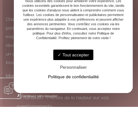
Nous utilisons des cookies pour améliorer votre expérience. Les
cookies essentiels garantissent le bon fonctionnement du site, tandis
que les cookies d'analyse nous aident à comprendre comment vous
l'utilisez. Les cookies de personnalisation et publicitaires permettent
Chaque consultation est une exploration intérieure
une expérience plus adaptée à vos préférences et peuvent afficher
des annonces pertinentes. Vous contrôlez vos cookies via les
profonde. Que ce soit à travers la puissance des arcanes
paramètres du navigateur. En continuant, vous acceptez notre
politique. Pour plus d'infos, consultez notre Politique de
majeurs ou la subtilité des arcanes mineurs, les cartes se
Confidentialité. Profitez pleinement de votre visite !
révèlent comme de véritables guides. Elles ne dictent pas
un avenir figé, mais ouvrent un dialogue avec votre
Tout accepter
inconscient.
Personnaliser
Mon rôle est de traduire leur langage symbolique pour vous
Politique de confidentialité
inviter à :
Continuez sans accepter
La Réflexion : Prendre de la hauteur sur vos
questionnements.
La Guérison : Mettre en lumière et apaiser les
blocages intérieurs.
La Transformation : Activer les ressources nécessaires