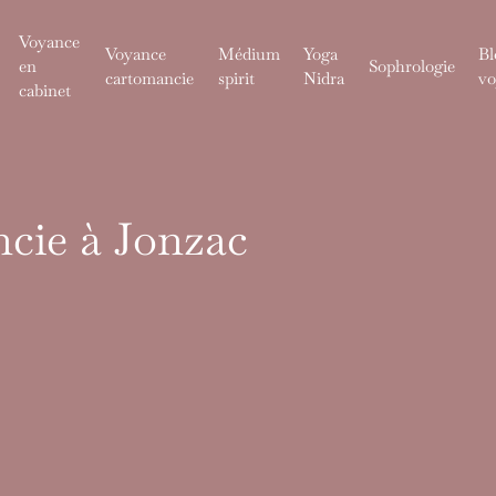
Voyance
Voyance
Médium
Yoga
Bl
en
Sophrologie
cartomancie
spirit
Nidra
vo
cabinet
cie à Jonzac