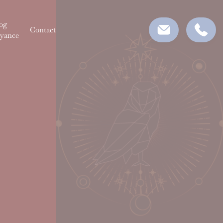
og
Contact
yance