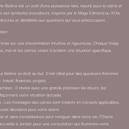
cle Belline est un outil d’une puissance rare, réputé pour la clarté et
ers ses symboles évocateurs, inspirés par le Mage Edmond au XIXe
 directes et détaillées aux questions qui vous préoccupent.
sion
ntrée sur une interprétation intuitive et rigoureuse. Chaque tirage
, moi et les cartes, visant à éclairer une situation spécifique.
e Belline va droit au but. Il est idéal pour des questions franches
travail, finances, projets.
ées : Il révèle avec une grande précision les atouts, les
façonnent votre situation actuelle.
 : Les messages des cartes sont traduits en conseils applicables,
eures décisions pour votre avenir.
e et sans complaisance pour naviguer dans votre vie, l’Oracle
 accueille à Jonzac pour une consultation qui illuminera votre