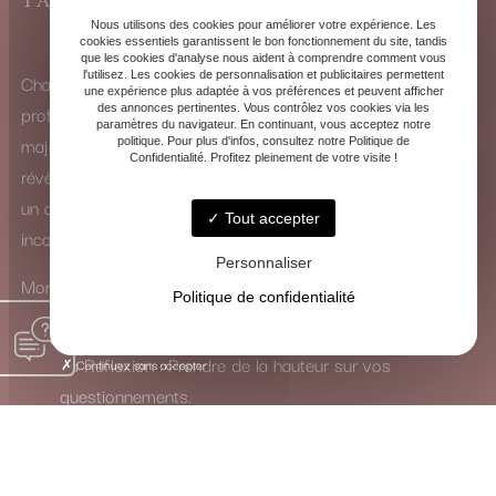
TAROT DE MARSEILLE
Nous utilisons des cookies pour améliorer votre expérience. Les
cookies essentiels garantissent le bon fonctionnement du site, tandis
que les cookies d'analyse nous aident à comprendre comment vous
l'utilisez. Les cookies de personnalisation et publicitaires permettent
Chaque consultation est une exploration intérieure
une expérience plus adaptée à vos préférences et peuvent afficher
profonde. Que ce soit à travers la puissance des arcanes
des annonces pertinentes. Vous contrôlez vos cookies via les
paramètres du navigateur. En continuant, vous acceptez notre
majeurs ou la subtilité des arcanes mineurs, les cartes se
politique. Pour plus d'infos, consultez notre Politique de
Confidentialité. Profitez pleinement de votre visite !
révèlent comme de véritables guides. Elles ne dictent pas
un avenir figé, mais ouvrent un dialogue avec votre
Tout accepter
inconscient.
Personnaliser
Mon rôle est de traduire leur langage symbolique pour vous
Politique de confidentialité
inviter à :
La Réflexion : Prendre de la hauteur sur vos
Continuez sans accepter
questionnements.
La Guérison : Mettre en lumière et apaiser les
blocages intérieurs.
La Transformation : Activer les ressources nécessaires