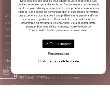
Nous utilisons des cookies pour améliorer votre expérience. Les
cookies essentiels garantissent le bon fonctionnement du site, tandis
que les cookies d'analyse nous aident à comprendre comment vous
l'utilisez. Les cookies de personnalisation et publicitaires permettent
Chaque consultation est une exploration intérieure
une expérience plus adaptée à vos préférences et peuvent afficher
des annonces pertinentes. Vous contrôlez vos cookies via les
profonde. Que ce soit à travers la puissance des arcanes
paramètres du navigateur. En continuant, vous acceptez notre
politique. Pour plus d'infos, consultez notre Politique de
majeurs ou la subtilité des arcanes mineurs, les cartes se
Confidentialité. Profitez pleinement de votre visite !
révèlent comme de véritables guides. Elles ne dictent pas
un avenir figé, mais ouvrent un dialogue avec votre
Tout accepter
inconscient.
Personnaliser
Mon rôle est de traduire leur langage symbolique pour vous
Politique de confidentialité
inviter à :
Continuez sans accepter
La Réflexion : Prendre de la hauteur sur vos
questionnements.
La Guérison : Mettre en lumière et apaiser les
blocages intérieurs.
La Transformation : Activer les ressources nécessaires