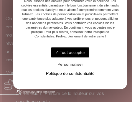
Nous utilisons des cookies pour améliorer votre expérience. Les
cookies essentiels garantissent le bon fonctionnement du site, tandis
que les cookies d'analyse nous aident à comprendre comment vous
l'utilisez. Les cookies de personnalisation et publicitaires permettent
Chaque consultation est une exploration intérieure
une expérience plus adaptée à vos préférences et peuvent afficher
des annonces pertinentes. Vous contrôlez vos cookies via les
profonde. Que ce soit à travers la puissance des arcanes
paramètres du navigateur. En continuant, vous acceptez notre
politique. Pour plus d'infos, consultez notre Politique de
majeurs ou la subtilité des arcanes mineurs, les cartes se
Confidentialité. Profitez pleinement de votre visite !
révèlent comme de véritables guides. Elles ne dictent pas
un avenir figé, mais ouvrent un dialogue avec votre
Tout accepter
inconscient.
Personnaliser
Mon rôle est de traduire leur langage symbolique pour vous
Politique de confidentialité
inviter à :
Continuez sans accepter
La Réflexion : Prendre de la hauteur sur vos
questionnements.
La Guérison : Mettre en lumière et apaiser les
blocages intérieurs.
La Transformation : Activer les ressources nécessaires