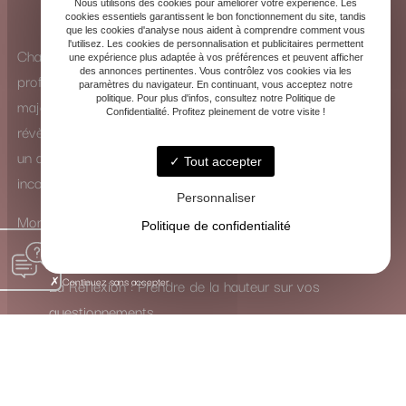
Nous utilisons des cookies pour améliorer votre expérience. Les
cookies essentiels garantissent le bon fonctionnement du site, tandis
que les cookies d'analyse nous aident à comprendre comment vous
l'utilisez. Les cookies de personnalisation et publicitaires permettent
Chaque consultation est une exploration intérieure
une expérience plus adaptée à vos préférences et peuvent afficher
des annonces pertinentes. Vous contrôlez vos cookies via les
profonde. Que ce soit à travers la puissance des arcanes
paramètres du navigateur. En continuant, vous acceptez notre
politique. Pour plus d'infos, consultez notre Politique de
majeurs ou la subtilité des arcanes mineurs, les cartes se
Confidentialité. Profitez pleinement de votre visite !
révèlent comme de véritables guides. Elles ne dictent pas
un avenir figé, mais ouvrent un dialogue avec votre
Tout accepter
inconscient.
Personnaliser
Mon rôle est de traduire leur langage symbolique pour vous
Politique de confidentialité
inviter à :
Continuez sans accepter
La Réflexion : Prendre de la hauteur sur vos
questionnements.
La Guérison : Mettre en lumière et apaiser les
blocages intérieurs.
La Transformation : Activer les ressources nécessaires