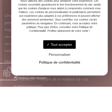
Nous utilisons des cookies pour améliorer votre expérience. Les
cookies essentiels garantissent le bon fonctionnement du site, tandis
que les cookies d'analyse nous aident à comprendre comment vous
l'utilisez. Les cookies de personnalisation et publicitaires permettent
Chaque consultation est une exploration intérieure
une expérience plus adaptée à vos préférences et peuvent afficher
des annonces pertinentes. Vous contrôlez vos cookies via les
profonde. Que ce soit à travers la puissance des arcanes
paramètres du navigateur. En continuant, vous acceptez notre
politique. Pour plus d'infos, consultez notre Politique de
majeurs ou la subtilité des arcanes mineurs, les cartes se
Confidentialité. Profitez pleinement de votre visite !
révèlent comme de véritables guides. Elles ne dictent pas
un avenir figé, mais ouvrent un dialogue avec votre
Tout accepter
inconscient.
Personnaliser
Mon rôle est de traduire leur langage symbolique pour vous
Politique de confidentialité
inviter à :
Continuez sans accepter
La Réflexion : Prendre de la hauteur sur vos
questionnements.
La Guérison : Mettre en lumière et apaiser les
blocages intérieurs.
La Transformation : Activer les ressources nécessaires