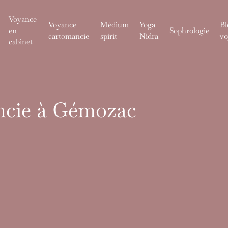
Voyance
Voyance
Médium
Yoga
Bl
en
Sophrologie
cartomancie
spirit
Nidra
vo
cabinet
ncie à Gémozac