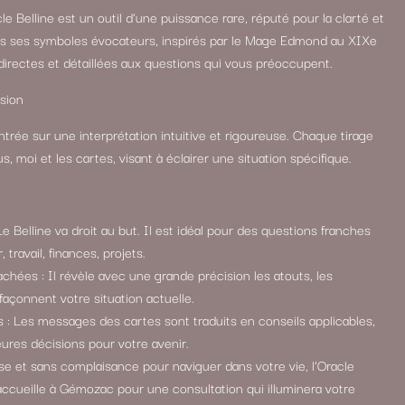
cle Belline est un outil d’une puissance rare, réputé pour la clarté et
ers ses symboles évocateurs, inspirés par le Mage Edmond au XIXe
 directes et détaillées aux questions qui vous préoccupent.
sion
ntrée sur une interprétation intuitive et rigoureuse. Chaque tirage
, moi et les cartes, visant à éclairer une situation spécifique.
e Belline va droit au but. Il est idéal pour des questions franches
travail, finances, projets.
ées : Il révèle avec une grande précision les atouts, les
façonnent votre situation actuelle.
 : Les messages des cartes sont traduits en conseils applicables,
eures décisions pour votre avenir.
e et sans complaisance pour naviguer dans votre vie, l’Oracle
 accueille à Gémozac pour une consultation qui illuminera votre