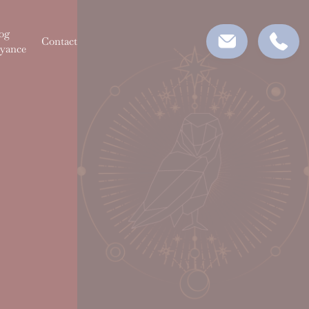
og
Contact
yance