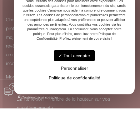
Nous utilisons des cookies pour améliorer votre expérience. Les
cookies essentiels garantissent le bon fonctionnement du site, tandis
que les cookies d'analyse nous aident à comprendre comment vous
l'utilisez. Les cookies de personnalisation et publicitaires permettent
Chaque consultation est une exploration intérieure
une expérience plus adaptée à vos préférences et peuvent afficher
des annonces pertinentes. Vous contrôlez vos cookies via les
profonde. Que ce soit à travers la puissance des arcanes
paramètres du navigateur. En continuant, vous acceptez notre
politique. Pour plus d'infos, consultez notre Politique de
majeurs ou la subtilité des arcanes mineurs, les cartes se
Confidentialité. Profitez pleinement de votre visite !
révèlent comme de véritables guides. Elles ne dictent pas
un avenir figé, mais ouvrent un dialogue avec votre
Tout accepter
inconscient.
Personnaliser
Mon rôle est de traduire leur langage symbolique pour vous
Politique de confidentialité
inviter à :
Continuez sans accepter
La Réflexion : Prendre de la hauteur sur vos
questionnements.
La Guérison : Mettre en lumière et apaiser les
blocages intérieurs.
La Transformation : Activer les ressources nécessaires