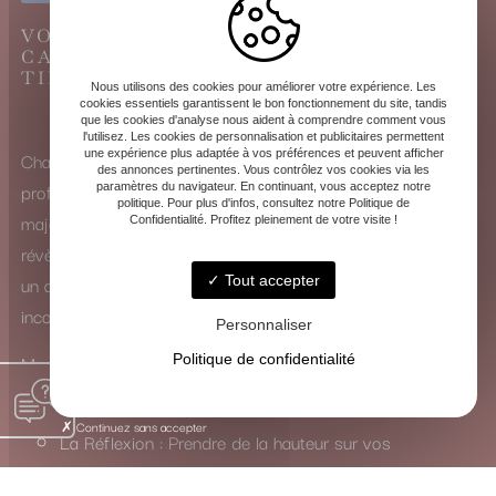
VOYANCE CARTOMANCIE À
CARIGNAN-DE-BORDEAUX, LE GRAND
TIRAGE DU TAROT DE MARSEILLE
Nous utilisons des cookies pour améliorer votre expérience. Les
cookies essentiels garantissent le bon fonctionnement du site, tandis
que les cookies d'analyse nous aident à comprendre comment vous
l'utilisez. Les cookies de personnalisation et publicitaires permettent
Chaque consultation est une exploration intérieure
une expérience plus adaptée à vos préférences et peuvent afficher
des annonces pertinentes. Vous contrôlez vos cookies via les
profonde. Que ce soit à travers la puissance des arcanes
paramètres du navigateur. En continuant, vous acceptez notre
politique. Pour plus d'infos, consultez notre Politique de
majeurs ou la subtilité des arcanes mineurs, les cartes se
Confidentialité. Profitez pleinement de votre visite !
révèlent comme de véritables guides. Elles ne dictent pas
un avenir figé, mais ouvrent un dialogue avec votre
Tout accepter
inconscient.
Personnaliser
Mon rôle est de traduire leur langage symbolique pour vous
Politique de confidentialité
inviter à :
Continuez sans accepter
La Réflexion : Prendre de la hauteur sur vos
questionnements.