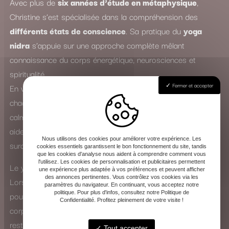
Avec plus de
six années d’étude en métaphysique
,
Christine s’est spécialisée dans la compréhension des
différents états de conscience
. Sa pratique du
yoga
nidra
s’appuie sur une approche complète mêlant
connaissance du corps énergétique, neurosciences et
spiritualité.
Fermer et accepter
En véritable
spécialiste du sommeil
, elle accompagne
chacun dans un voyage intérieur profond, où le mental se
calme et les tensions physiques s’apaisent. Le yoga nidra
aide ainsi à lutter contre l’insomnie, le stress, l’anxiété et la
Nous utilisons des cookies pour améliorer votre expérience. Les
surcharge mentale.
cookies essentiels garantissent le bon fonctionnement du site, tandis
que les cookies d'analyse nous aident à comprendre comment vous
l'utilisez. Les cookies de personnalisation et publicitaires permettent
Le yoga nidra : une expérience de transformation intérieure
une expérience plus adaptée à vos préférences et peuvent afficher
des annonces pertinentes. Vous contrôlez vos cookies via les
Lors d’une séance, Christine guide la voix avec douceur
paramètres du navigateur. En continuant, vous acceptez notre
politique. Pour plus d'infos, consultez notre Politique de
pour vous amener vers un état de conscience modifié. Le
Confidentialité. Profitez pleinement de votre visite !
corps entre dans un sommeil apparent, tandis que l’esprit
reste éveillé et attentif. Cette pratique favorise la
Tout accepter